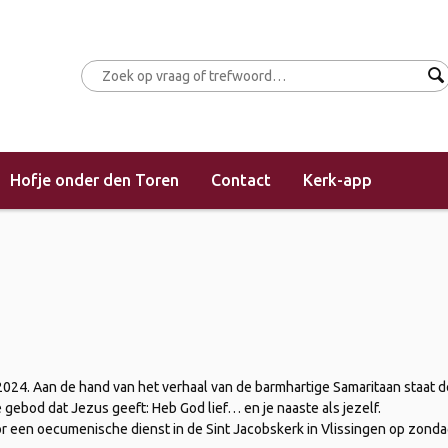
Hofje onder den Toren
Contact
Kerk-app
or eenheid van christenen
i 2024. Aan de hand van het verhaal van de barmhartige Samaritaan staat
gebod dat Jezus geeft: Heb God lief… en je naaste als jezelf.
r een oecumenische dienst in de Sint Jacobskerk in Vlissingen op zondag