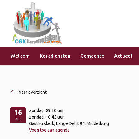
Welkom
Kerkdiensten
Gemeente
Actueel
Home
»
Evenementen
»
Kerkdienst 
Naar overzicht
zondag
, 09:30 uur
16
zondag
, 10:45 uur
apr
Gasthuiskerk, Lange Delft 94, Middelburg
Voeg toe aan agenda