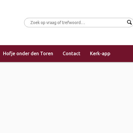
Hofje onder den Toren
Contact
Kerk-app
(morgendienst) – “Het zou maar geen Pasen zijn geweest!”