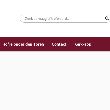
Hofje onder den Toren
Contact
Kerk-app
vespers – “de strijd ontbrandt”