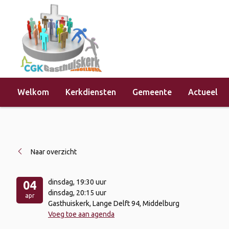
Welkom
Kerkdiensten
Gemeente
Actueel
Home
»
Evenementen
»
Stille Week 
Naar overzicht
dinsdag
, 19:30 uur
04
dinsdag
, 20:15 uur
apr
Gasthuiskerk, Lange Delft 94, Middelburg
Voeg toe aan agenda